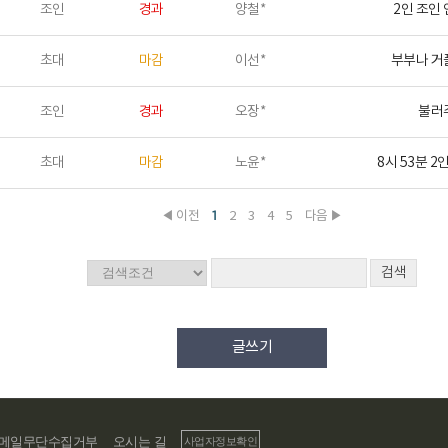
조인
경과
양철*
2인 조인
초대
마감
이선*
부부나 거
조인
경과
오장*
불러
초대
마감
노윤*
8시 53분 2
1
◀ 이전
2
3
4
5
다음 ▶
검색
글쓰기
메일무단수집거부
오시는 길
사업자정보확인