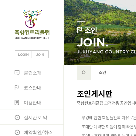
조인
JOIN.
JUKHYANG COUNTRY CL
LOGIN
JOIN
클럽소개
코스안내
이용안내
실시간 예약
예약확인/취소
조인
정보마당
클럽소개
조인
코스안내
클럽소개
코스소개
이용안내
조인게시판
공지사항
조인게시판
이용안내
죽향컨트리클럽 고객전용 공간입니
부대시설
코스공략도
노캐디이용안내
JH조인
고객게시판
실시간 예약
- 부킹에 관한 회원들간의 자유로
오시는 길
스코어카드
예약안내
포토갤러리
- 초대란 예약한 회원이 함께 라
예약확인/취소
위약규정
자료실