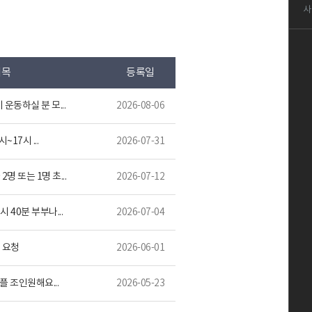
사
제목
등록일
 운동하실 분 모...
2026-08-06
시~17시 ...
2026-07-31
명 또는 1명 초...
2026-07-12
시 40분 부부나...
2026-07-04
 요청
2026-06-01
커플 조인원해요...
2026-05-23