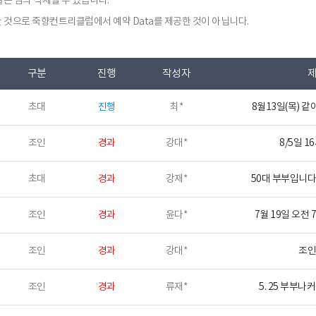
은 임의 삭제될 수 있습니다.
 것으로 죽향컨트리클럽에서 예약 Data를 제공한 것이 아닙니다.
구분
진행
작성자
초대
진행
최*
8월13일(목) 같이
조인
경과
강대*
8/5일 16
초대
경과
강재*
50대 부부입니다 2
조인
경과
윤다*
7월 19일 오전 7
조인
경과
강대*
조인
조인
경과
류재*
5. 25 부부나